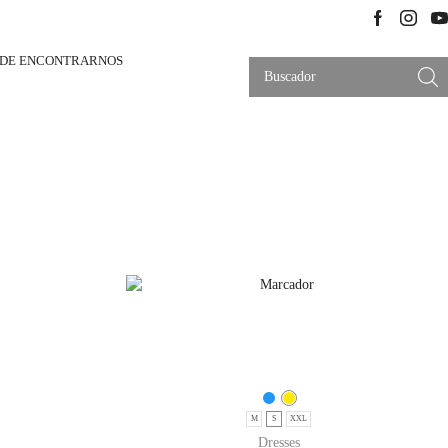
DE ENCONTRARNOS
Search
Input
M
S
XXL
Dresses