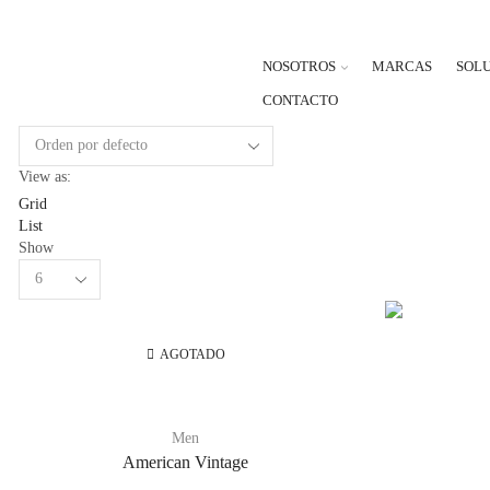
NOSOTROS
MARCAS
SOL
CONTACTO
View as:
Grid
List
Show
Products
per
page
AGOTADO
Men
American Vintage