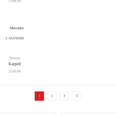
£
399.00
AGOTADO
Dresses
Karpell
£
520.00
1
2
3